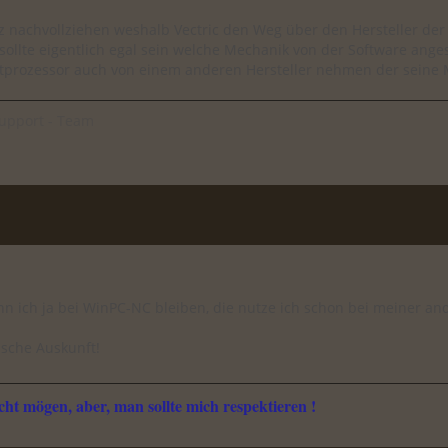
nz nachvollziehen weshalb Vectric den Weg über den Hersteller der
ollte eigentlich egal sein welche Mechanik von der Software anges
tprozessor auch von einem anderen Hersteller nehmen der seine
upport - Team
ann ich ja bei WinPC-NC bleiben, die nutze ich schon bei meiner 
.
asche Auskunft!
ht mögen, aber, man sollte mich respektieren !