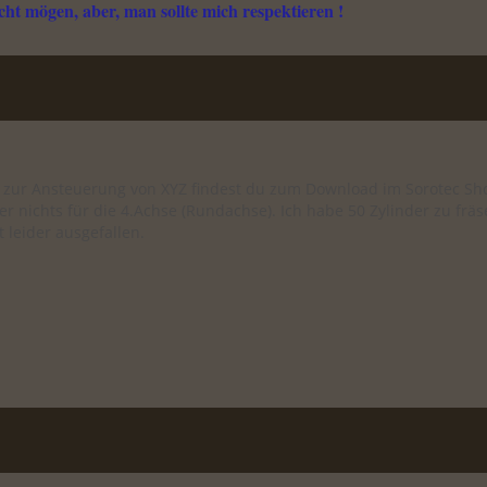
ht mögen, aber, man sollte mich respektieren !
 zur Ansteuerung von XYZ findest du zum Download im Sorotec Sho
ber nichts für die 4.Achse (Rundachse). Ich habe 50 Zylinder zu frä
t leider ausgefallen.