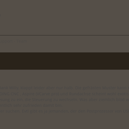
upport - Team
Dank Willy, klappt leider aber nur halb. Die gefrästen Muster ka
DING CNC , Aspire (VCarve pro) und Rundachse scheint wohl exotis
Lösung zu ein, die Steuerung zu wechseln. Was aber ziemlich blöd 
entlich sehr zufrieden damit bin.
ter suchen. Evtl gibt es ja jemanden, der den Postprozessor von