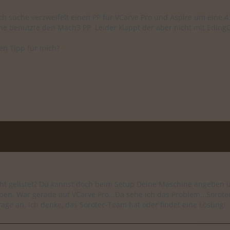
ch suche verzweifelt einen PP für VCarve Pro und Aspire um eine 
ne benutzte den Mach3 PP. Leider klappt der aber nicht mit Eding
en Tipp für mich?
ht gelistet? Du kannst doch beim Setup Deine Maschine angeben und 
en. War gerade auf VCarve Pro...Da sehe ich das Problem...Sorotec is
age an. Ich denke, das Sorotec-Team hat oder findet eine Lösung!