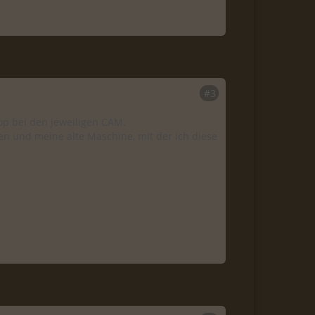
#3
p bei den jeweiligen CAM.
sen und meine alte Maschine, mit der ich diese