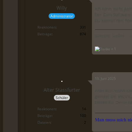
Willy
Ich kann nicht ga
Der Cam Software s
Administrator
Du kannst den Pos
Reaktionen
331
Beiträge
874
Sorotec GmbH
| S
1
10. Juni 2025
Alter Stassfurter
Alles klar, dann k
gelistet bei Vectric
Schüler
Danke für Deine r
Reaktionen
14
Beiträge
100
Man muss mich nic
Dateien
2