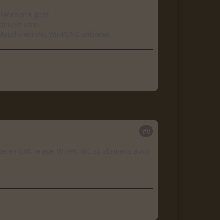
 Mechanik geht.
teuert wird.
 Maschinen mit WinPCNC anbietet.
#8
anderen CNC-Fräse. WinPC-NC ist übrigens auch