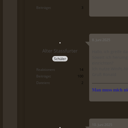
Beiträge
3
8. Juni 2025
Alter Stassfurter
Hallo, ich greife 
Soweit ich herumge
Schüler
einrichten?
Ich nutze WinPc-NC
Reaktionen
14
Gruß Ronald
Beiträge
100
Dateien
2
Man muss mich nic
10. Juni 2025