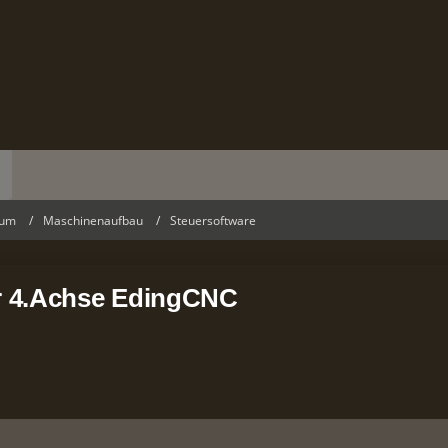
rum
Maschinenaufbau
Steuersoftware
or 4.Achse EdingCNC