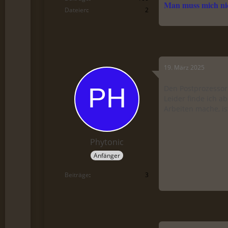
Man muss mich nic
Dateien
2
19. März 2025
Den Postprozessor
Leider finde ich a
Arbeiten mache, is
Phytonic
Anfänger
Beiträge
3