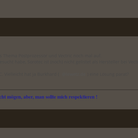
das Thema Postprozessor und Vectric noch mal auf.
sucht habe, Sorotec ist (noch) nicht gelistet als Hersteller bei V
. Vielleicht hat ja Burkhard (
lewetz.de
) eine Lösung parat?
ht mögen, aber, man sollte mich respektieren !