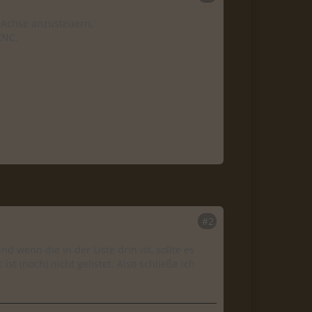
4.Achse anzusteuern.
CNC.
#2
wenn die in der Liste drin ist, sollte es
t (noch) nicht gelistet. Also schließe ich