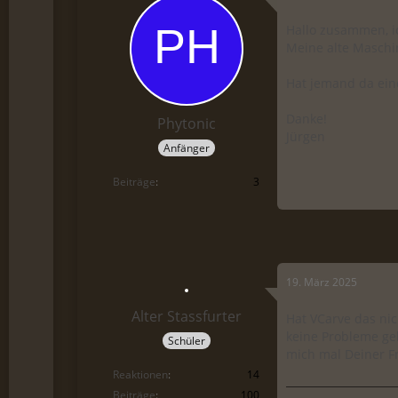
Hallo zusammen, i
Meine alte Maschi
Hat jemand da ein
Danke!
Phytonic
Jürgen
Anfänger
Beiträge
3
19. März 2025
Alter Stassfurter
Hat VCarve das nic
keine Probleme geb
Schüler
mich mal Deiner Fr
Reaktionen
14
Beiträge
100