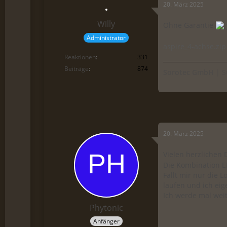
20. März 2025
Willy
Ohne Garantie
Administrator
aspire_4-achse.zip
Reaktionen
331
Beiträge
874
Sorotec GmbH
| S
20. März 2025
Vielen herzlichen 
Die Kombination E
Fällt mir nur die 
laufen und ich eig
Ich werde mal wei
Phytonic
Anfänger