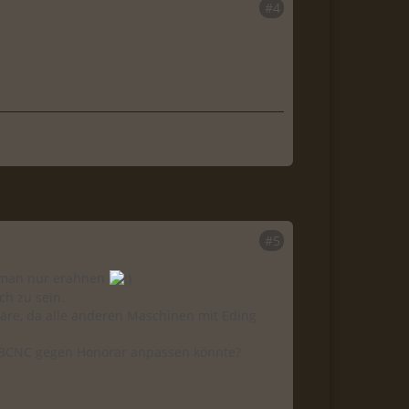
#4
#5
nn man nur erahnen
ch zu sein.
wäre, da alle anderen Maschinen mit Eding
 USBCNC gegen Honorar anpassen könnte?