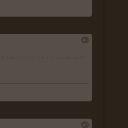
#6
ectric? Demnach kann man sich auch keinen PP
#7